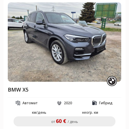
BMW X5
Автомат
2020
Гибрид
км/день
неогр. км
60 €
от
/ день