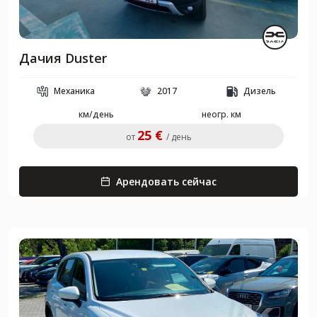
Дачия Duster
Механика
2017
Дизель
км/день
неогр. км
25 €
от
/ день
Арендовать сейчас