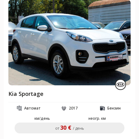
Kia Sportage
Автомат
2017
Бензин
км/день
неогр. км
30 €
от
/ день