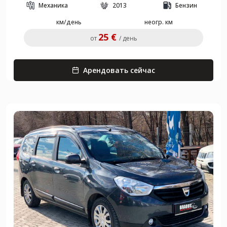
Механика
2013
Бензин
км/день
неогр. км
25 €
от
/ день
Арендовать сейчас