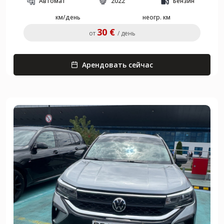
Автомат
2022
Бензин
км/день
неогр. км
30 €
от
/ день
Арендовать сейчас