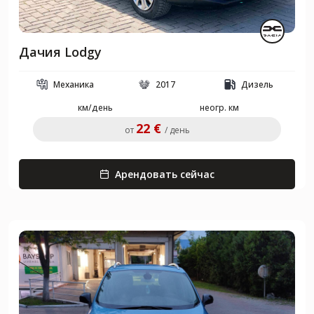
Дачия Lodgy
Механика
2017
Дизель
км/день
неогр. км
22 €
от
/ день
Арендовать сейчас