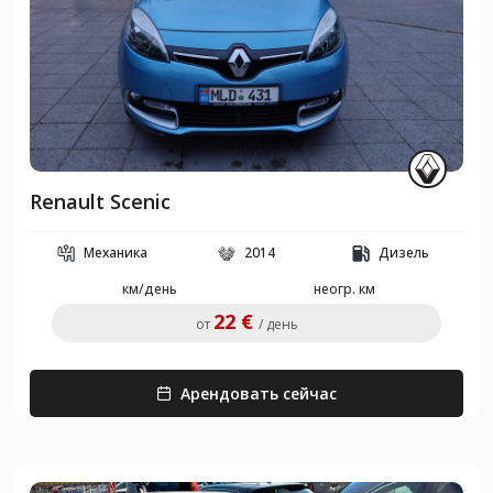
Renault Scenic
Механика
2014
Дизель
км/день
неогр. км
22 €
от
/ день
Арендовать сейчас