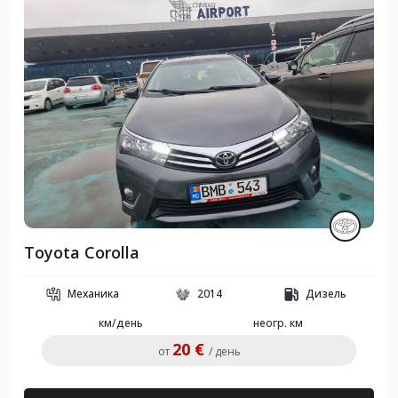
Toyota Corolla
Механика
2014
Дизель
км/день
неогр. км
20 €
от
/ день