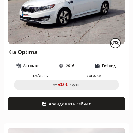
Kia Optima
Автомат
2016
Гибрид
км/день
неогр. км
30 €
от
/ день
Арендовать сейчас