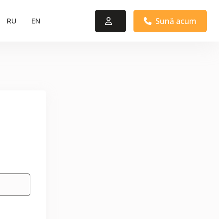
Sună acum
RU
EN