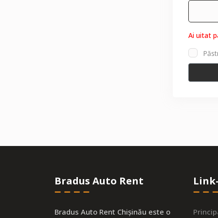
Ai uitat 
Păst
Bradus Auto Rent
Link-
Bradus Auto Rent Chișinău este o
Princip