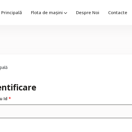
Principală
Flota de mașini
Despre Noi
Contacte
pală
ntificare
u Id
*