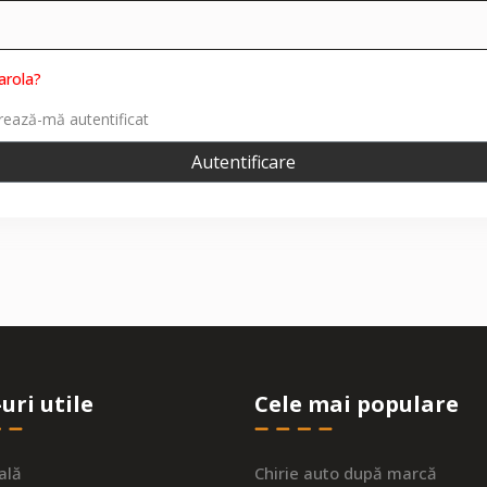
parola?
rează-mă autentificat
Autentificare
uri utile
Cele mai populare
ală
Chirie auto după marcă