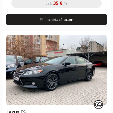
35 €
de la
/ zi
Închiriază acum
Lexus ES