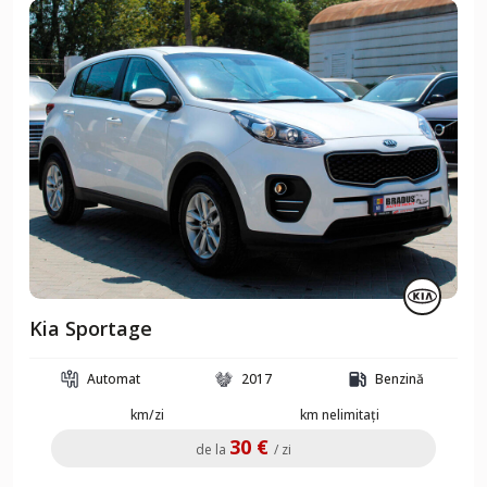
Kia Sportage
Automat
2017
Benzină
km/zi
km nelimitați
30 €
de la
/ zi