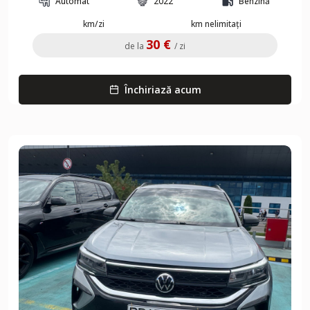
Automat
2022
Benzină
km/zi
km nelimitați
30 €
de la
/ zi
Închiriază acum