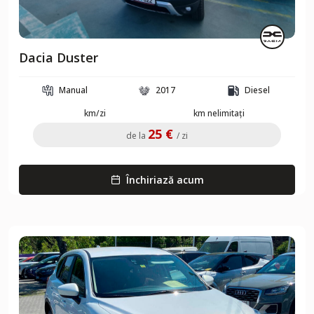
Dacia Duster
Manual
2017
Diesel
km/zi
km nelimitați
25 €
de la
/ zi
Închiriază acum