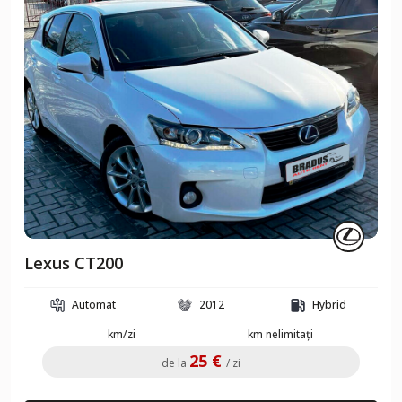
Lexus CT200
Automat
2012
Hybrid
km/zi
km nelimitați
25 €
de la
/ zi