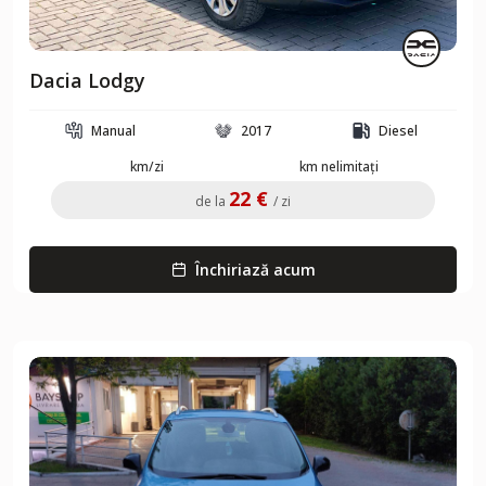
Dacia Lodgy
Manual
2017
Diesel
km/zi
km nelimitați
22 €
de la
/ zi
Închiriază acum