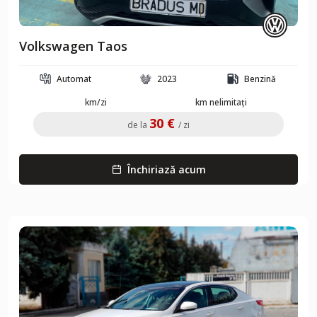
Volkswagen Taos
Automat
2023
Benzină
km/zi
km nelimitați
30 €
de la
/ zi
Închiriază acum