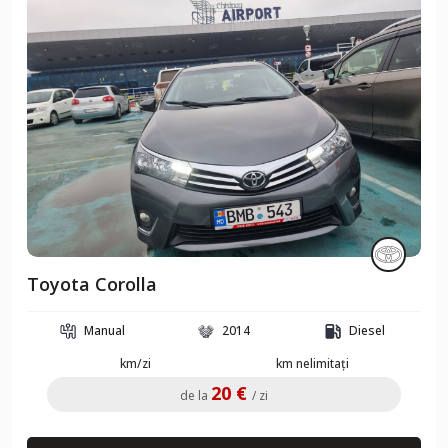
Toyota Corolla
Manual
2014
Diesel
km/zi
km nelimitați
20 €
de la
/ zi