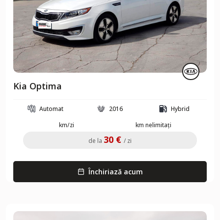
Kia Optima
Automat
2016
Hybrid
km/zi
km nelimitați
30 €
de la
/ zi
Închiriază acum