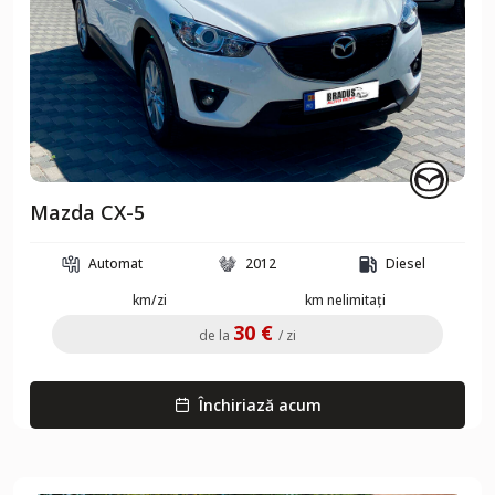
Mazda CX-5
Automat
2012
Diesel
km/zi
km nelimitați
30 €
de la
/ zi
Închiriază acum