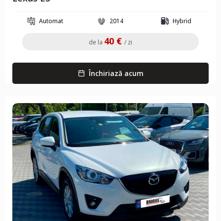
Automat
2014
Hybrid
40 €
de la
/ zi
Închiriază acum