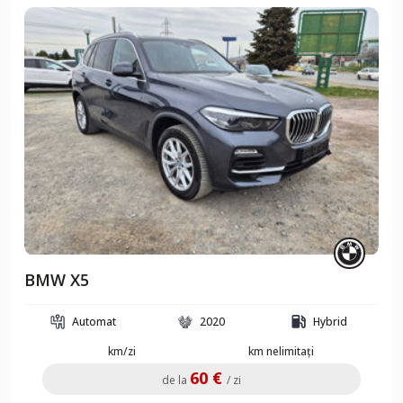
BMW X5
Automat
2020
Hybrid
km/zi
km nelimitați
60 €
de la
/ zi