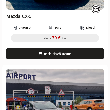
Mazda CX-5
Automat
2012
Diesel
30 €
de la
/ zi
Închiriază acum