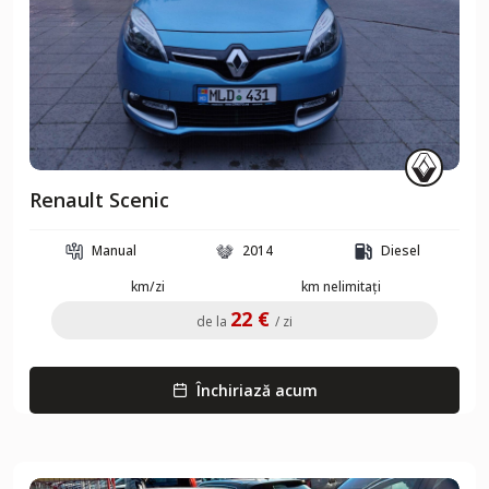
Renault Scenic
Manual
2014
Diesel
km/zi
km nelimitați
22 €
de la
/ zi
Închiriază acum