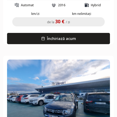
Automat
2016
Hybrid
km/zi
km nelimitați
30 €
de la
/ zi
Închiriază acum