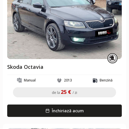
Skoda Octavia
Manual
2013
Benzină
25 €
de la
/ zi
Închiriază acum