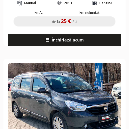
Manual
2013
Benzină
km/zi
km nelimitați
25 €
de la
/ zi
Închiriază acum