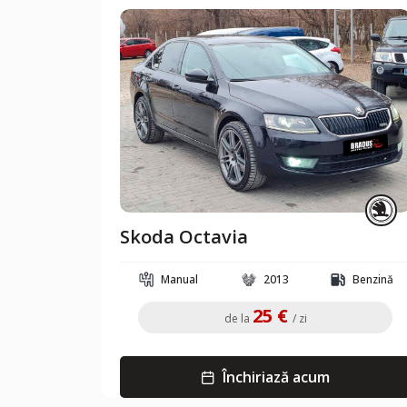
Skoda Octavia
Manual
2013
Benzină
25 €
de la
/ zi
Închiriază acum