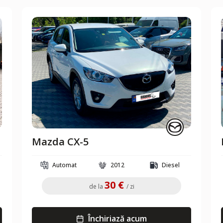
Mazda CX-5
Automat
2012
Diesel
30 €
de la
/ zi
Închiriază acum