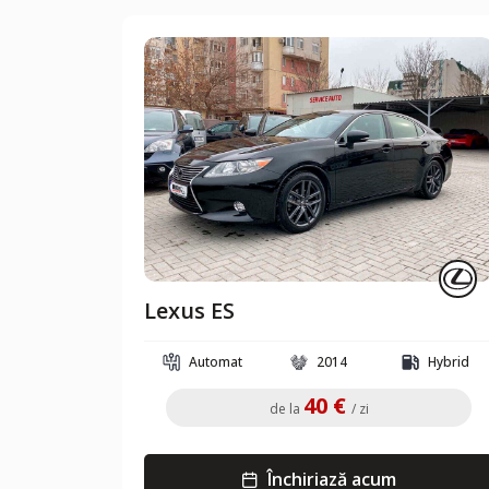
Lexus ES
Automat
2014
Hybrid
40 €
de la
/ zi
Închiriază acum