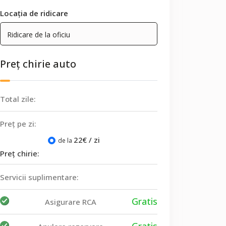
Locația de ridicare
Preț chirie auto
Total zile:
Preț pe zi:
22
€ / zi
de la
Preț chirie:
Servicii suplimentare:
Gratis
Asigurare RCA