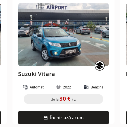
Suzuki Vitara
Automat
2022
Benzină
30 €
de la
/ zi
Închiriază acum