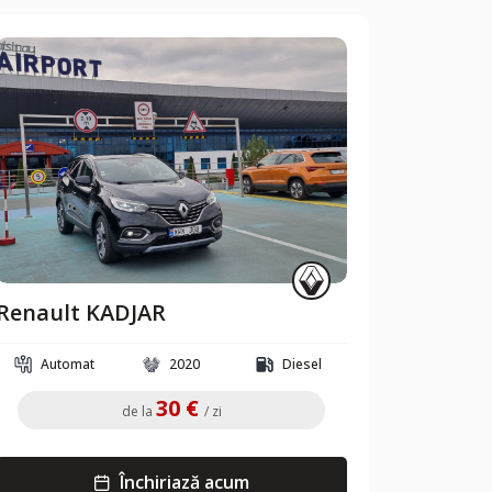
Renault KADJAR
Automat
2020
Diesel
30 €
de la
/ zi
Închiriază acum