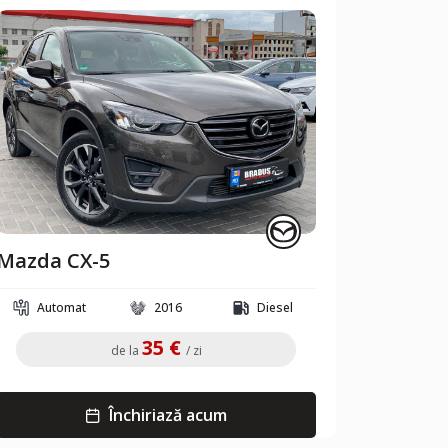
Mazda CX-5
Automat
2016
Diesel
35 €
de la
/ zi
Închiriază acum